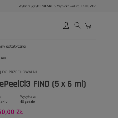
Wybierz język:
Wybierz walutę:
Zarejestruj się
Zaloguj się
yny estetycznej
 ml)
J DO PRZECHOWALNI
ePeelCl3 FIND (5 x 6 ml)
:
Wysyłka w:
paniu
48 godzin
50,00 ZŁ