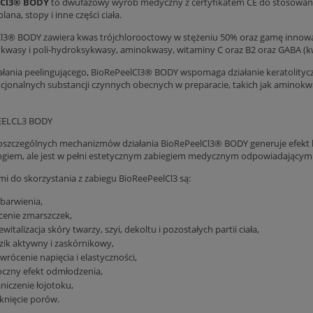
lCl3® BODY
to dwufazowy wyrób medyczny z certyfikatem CE do stosowania
lana, stopy i inne części ciała.
l3® BODY zawiera kwas trójchlorooctowy w stężeniu 50% oraz gamę innowa
kwasy i poli-hydroksykwasy, aminokwasy, witaminy C oraz B2 oraz GABA 
ałania peelingującego, BioRePeelCl3® BODY wspomaga działanie keratolityczn
jonalnych substancji czynnych obecnych w preparacie, takich jak aminokwa
Profhilo® H+L (1x2ml)
Revolax Deep z lidokainą (1
349,00 zł
169,00 zł
Do koszyka
Do koszyka
oszczególnych mechanizmów działania BioRePeelCl3® BODY generuje efekt bio
ingiem, ale jest w pełni estetycznym zabiegiem medycznym odpowiadającym
i do skorzystania z zabiegu BioReePeelCl3 są:
barwienia,
cenie zmarszczek,
ewitalizacja skóry twarzy, szyi, dekoltu i pozostałych partii ciała,
zik aktywny i zaskórnikowy,
wrócenie napięcia i elastyczności,
czny efekt odmłodzenia,
niczenie łojotoku,
knięcie porów.