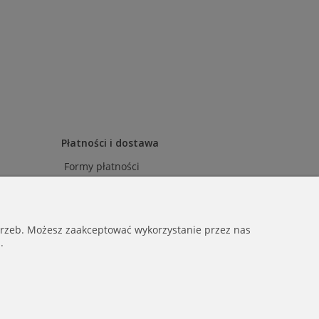
Płatności i dostawa
Formy płatności
Czas i koszty dostawy
otrzeb. Możesz zaakceptować wykorzystanie przez nas
.
58 370 | NIP: 1080028922 | REGON: 542410072