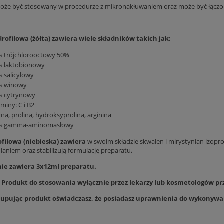
może być stosowany w procedurze z mikronakłuwaniem oraz może być łą
drofilowa (żółta) zawiera wiele składników takich jak:
s trójchlorooctowy 50%
s laktobionowy
 salicylowy
s winowy
s cytrynowy
miny: C i B2
yna, prolina, hydroksyprolina, arginina
s gamma-aminomasłowy
pofilowa (niebieska)
zawiera
w swoim składzie skwalen i mirystynian izopr
ianiem oraz stabilizują formulację preparatu
.
e zawiera 3x12ml preparatu.
Produkt do stosowania
wyłącznie
przez lekarzy lub kosmetologów pr
upując produkt oświadczasz, że posiadasz uprawnienia do wykonywa