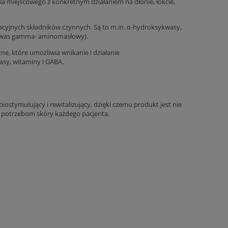
 miejscowego z konkretnym działaniem na dłonie, łokcie,
cyjnych składników czynnych. Są to m.in. α-hydroksykwasy,
(kwas gamma- aminomasłowy).
e, które umożliwia wnikanie i działanie
sy, witaminy i GABA.
x1,1ml)
Lemonbottle Face & Body (1x10ml)
97,00 zł
Do koszyka
stymulujący i rewitalizujący, dzięki czemu produkt jest nie
 potrzebom skóry każdego pacjenta.