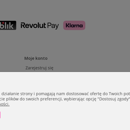
Moje konto
Zarejestruj się
Zaloguj się
Historia zamówień
Ustawienia konta
e działanie strony i pomagają nam dostosować ofertę do Twoich p
cie plików do swoich preferencji, wybierając opcję "Dostosuj zgody"
ości.
COPYRIGHT © 2026 ROCKERFILLER.COM | WYKONANIE:
KOOKEY
6/410, 00-682 WARSZAWA |
SHOP@ROCKERFILLER.COM
| +48 798 4