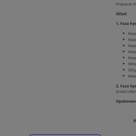
Preparat 
Skład
1. Faza hy
Kwa
Kwa
Kwas
Kwa
Kwa
Wita
Glic
Kwa
2. Faza li
przed utlen
Opakowani
K