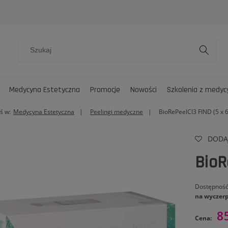
Medycyna Estetyczna
Promocje
Nowości
Szkolenia z medyc
ś w:
Medycyna Estetyczna
Peelingi medyczne
BioRePeelCl3 FIND (5 x 6
DODA
BioR
Dostępność
na wyczer
8
Cena: