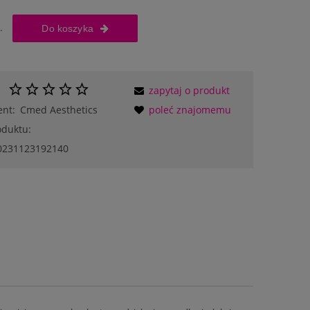
.
Do koszyka
zapytaj o produkt
ent:
Cmed Aesthetics
poleć znajomemu
oduktu:
0231123192140