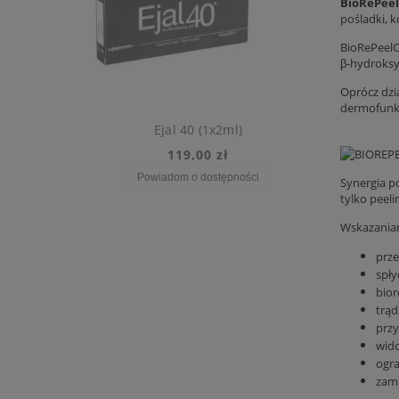
BioRePee
pośladki, ko
BioRePeelC
β-hydroksy
Oprócz dzi
dermofunkc
ml)
Ejal 40 (1x2ml)
119,00 zł
Powiadom o dostępności
Synergia p
tylko peel
Wskazaniam
prze
spły
bior
trąd
przy
wido
ogra
zam