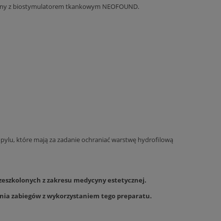
czony z biostymulatorem tkankowym NEOFOUND.
opylu, które mają za zadanie ochraniać warstwę hydrofilową
zeszkolonych z zakresu medycyny estetycznej.
nia zabiegów z wykorzystaniem tego preparatu.