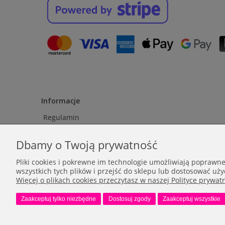
Informacje
Regulamin
Polityka prywatności
Dbamy o Twoją prywatność
Kontakt
Pliki cookies i pokrewne im technologie umożliwiają poprawn
wszystkich tych plików i przejść do sklepu lub dostosować uży
Więcej o plikach cookies przeczytasz w naszej Polityce prywatn
Zaakceptuj tylko niezbędne
Dostosuj zgody
Zaakceptuj wszystkie
SKLEP INTERNETOWY ROCKERFILLER | HOŻA 8